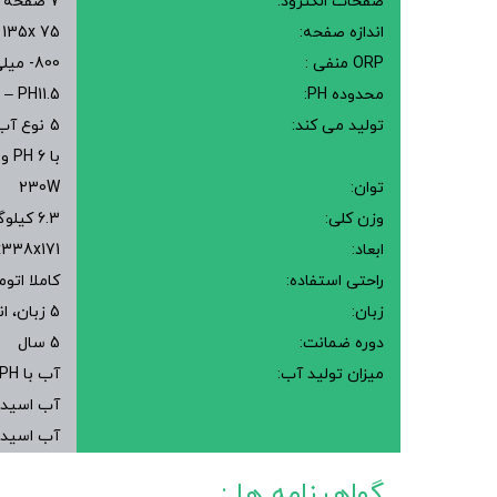
صفحات الکترود:
7 صفحه تیتانیوم با روکش پلاتین
اندازه صفحه:
75 135x میلی متر
ORP منفی :
800- میلی ولت (بستگی به کیفیت و میزان جریان آب دارد)
محدوده PH:
 – PH11.5
تولید می کند:
با PH 6 و آب اسیدی قوی (ضد عفونی کننده قوی) با PH 2.5
توان:
230W
وزن کلی:
6.3 کیلوگرم
ابعاد:
264x338x171 م
راحتی استفاده:
کاملا اتو
زبان:
5 زبان، انگلیسی، فرانسوی، آلمانی، ایتالیایی و اسپانیایی
دوره ضمانت:
5 سال
میزان تولید آب:
آب با PH های 8.5، 9 و 9.5 : 4.5 الی 7.6 لیتر در دقیقه
آب اسیدی 1.5 تا 2.6 لیتر د
آب اسیدی قوی 0.6 تا 1
گواهینامه ها :