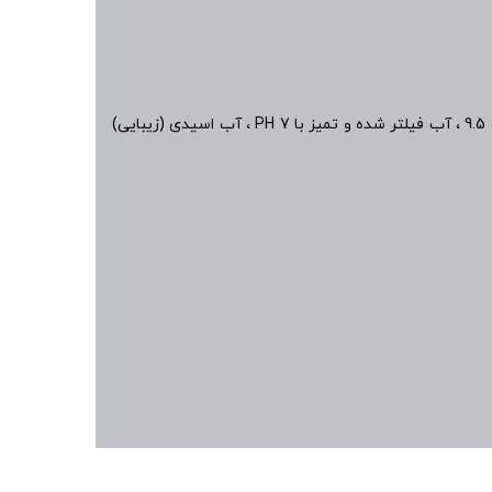
5 نوع آب، آب قوی با PH 11 برای شستشوی میوه ها، سه نوع آب با PH های 8.5، 9 و 9.5 ، آب فیلتر شده و تمیز با PH 7 ، آب اسیدی (زیبایی)