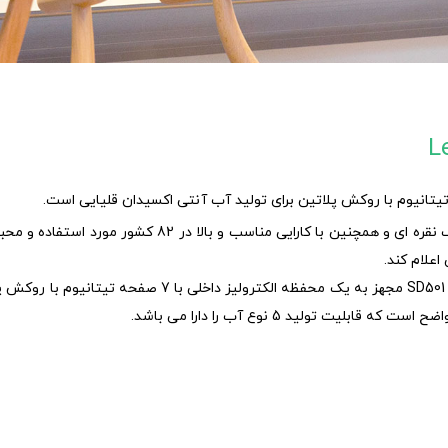
این دستگاه با وزنی حدود 6.3 کیلوگرم و ظاهری زیبا به رنگ ن
دستگاه تولید آب آنتی اکسیدان و آب قلیایی SD501 PLATINUM