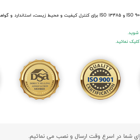
Enagic International دارای گواهی نامه های ISO 9001, ISO 14001 و ISO 13485 برای کنت
رای شما در اسرع وقت ارسال و نصب می نمائیم.