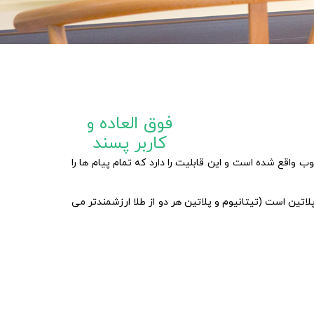
فوق العاده و
کاربر پسند
قره ای و همچنین با کارایی مناسب و بالا در 82 کشور مورد استفاده و محبوب واقع شده است و این قابلیت را دارد که تمام پیام ها را
 مجهز به یک محفظه الکترولیز داخلی با 7 صفحه تیتانیوم با روکش پلاتین است (تیتانیوم و پلاتین هر دو از طلا ارزشمندتر می