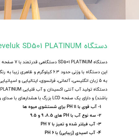
دستگاه Leveluk SD501 PLATINUM
دستگاه SD501 PLATINUM دستگاهی قدرتمند با 7 صفحه تیتانیوم با روکش پلاتین برای تولید آب آنتی اکسیدان قلیایی است.
به 5 زبان انگلیسی، آلمانی، فرانسوی، ایتالیایی و اسپانیایی اعلام کند.
باشند) و دارای یک صفحه LCD بزرگ با هشدارهای با صدای واضح است که قابلیت تولید 5 نوع آب را دارا می باشد.
1- آب قوی با PH 11 برای شستشوی میوه ها
2- سه نوع آب با PH های 8.5، 9 و 9.5
3- آب فیلتر شده و تمیز با PH 7
4- آب اسیدی (زیبایی) با PH 6