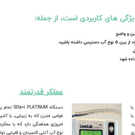
ین و واضح
داشته باشید.
ل
اده شود
عملکر قدرتمند
SD501 PLATINU دارای یک صفحه بزرگ LCD با
دستگاه TINUM
ا
طراحی مدرن که به زیبایی، با آش
د.
ری
نوع آب آنتی اکسیدان و قلیایی تول