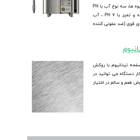
آب قوی با PH 11 برای شستشوی میوه ها، سه نوع آب با PH
های 8.5، 9 و 9.5 ، آب فیلتر شده و تمیز با PH 7 ، آب
 PH 6 و آب اسیدی قوی (ضد عفونی کننده
SD501 PLA دارای صفحه تیتانیوم با روکش
کار دستگاه می توانید در
 تا 7 لیتر آب خوش طعم و سالم در اختیار